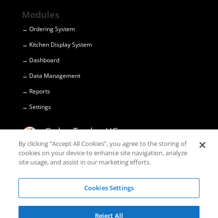
Modules
→ Ordering System
→ Kitchen Display System
→ Dashboard
→ Data Management
→ Reports
→ Settings
OrdersTracker UG
(haftungsbeschränkt) © 2018
By clicking “Accept All Cookies”, you agree to the storing of
cookies on your device to enhance site navigation, analyze
site usage, and assist in our marketing efforts.
Marktstr. 10

45355 Essen
Cookies Settings
+49 1520 374 29 99

Reject All