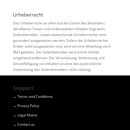
Urheberrecht
Das Urheberrecht an allen auf den Seiten des Betreibers
abrufbaren Texten und multimedialen Inhalten liegt beim
Seitenbetreiber, soweit abweichende Urheberrechte nicht
gesondert ausgewiesen werden. Sofern die Urheberrechte
Dritter nicht ausgewiesen sind, wird um eine Mitteilung via E-
Mail gebeten. Der Seitenbetreiber wird solche Inhalte
umgehend entfernen. Die Verarbeitung, Verbreitung und
Vervielfältigung von Inhalten ist ohne die ausdrückliche
Zustimmung des Seitenbetreibers nicht zulässig.
Support
→ Terms and Conditions
→ Privacy Policy
→ Legal Notice
→ Contact us