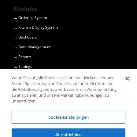
Modules
→ Ordering System
→ Kitchen Display System
→ Dashboard
→ Data Management
→ Reports
→ Settings
Wenn Sie auf „Alle Cookies akzeptieren“ klicken, stimmen
OrdersTracker UG
Sie der Speicherung von Cookies auf Ihrem Gerät zu, um
(haftungsbeschränkt) © 2018
die Websitenavigation zu verbessern, die Websitenutzung
zu analysieren und unsere Marketingbemühungen zu
unterstützen.
Marktstr. 10
45355 Essen
Cookie-Einstellungen
+49 1520 374 29 99
Alle ablehnen