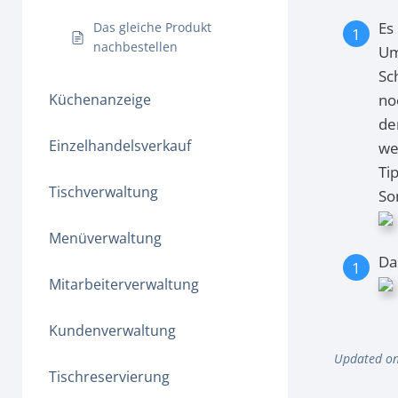
Es
Das gleiche Produkt
nachbestellen
Um
Sc
Küchenanzeige
no
de
Einzelhandelsverkauf
we
Ti
Tischverwaltung
So
Menüverwaltung
Da
Mitarbeiterverwaltung
Kundenverwaltung
Updated on
Tischreservierung